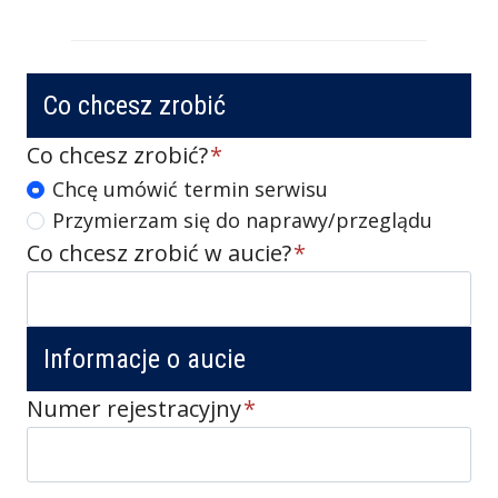
Co chcesz zrobić
Co chcesz zrobić?
*
A
Chcę umówić termin serwisu
Przymierzam się do naprawy/przeglądu
k
Co chcesz zrobić w aucie?
*
c
j
a
Informacje o aucie
Numer rejestracyjny
*