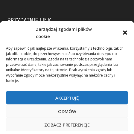
PRZYDATNIE LINKI
Zarządzaj zgodami plików
Polityka prywatności
cookie
RODO
Aby zapewnić jak najlepsze wrażenia, korzystamy z technologii, takich
Duży przedsiębiorca
jak pliki cookie, do przechowywania i/lub uzyskiwania dostępu do
Dane spółek z grupy KIM
informacji o urządzeniu. Zgoda na te technologie pozwoli nam
przetwarzać dane, takie jak zachowanie podczas przeglądania lub
KSeF
unikalne identyfikatory na tej stronie. Brak wyrażenia zgody lub
wycofanie zgody może niekorzystnie wpłynąć na niektóre cechy i
funkcje.
AKCEPTUJĘ
ODMÓW
ZOBACZ PREFERENCJE
© 2026 Grupa Kim
Agencja Interaktywna