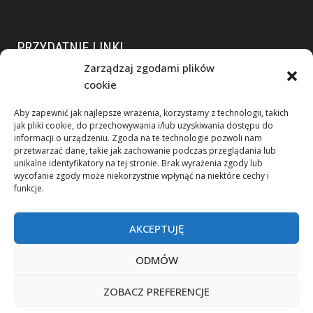
PRZYDATNIE LINKI
Zarządzaj zgodami plików
Polityka prywatności
cookie
RODO
Aby zapewnić jak najlepsze wrażenia, korzystamy z technologii, takich
Duży przedsiębiorca
jak pliki cookie, do przechowywania i/lub uzyskiwania dostępu do
Dane spółek z grupy KIM
informacji o urządzeniu. Zgoda na te technologie pozwoli nam
przetwarzać dane, takie jak zachowanie podczas przeglądania lub
KSeF
unikalne identyfikatory na tej stronie. Brak wyrażenia zgody lub
wycofanie zgody może niekorzystnie wpłynąć na niektóre cechy i
funkcje.
AKCEPTUJĘ
ODMÓW
ZOBACZ PREFERENCJE
© 2026 Grupa Kim
Agencja Interaktywna