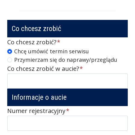
Co chcesz zrobić
Co chcesz zrobić?
*
A
Chcę umówić termin serwisu
Przymierzam się do naprawy/przeglądu
k
Co chcesz zrobić w aucie?
*
c
j
a
Informacje o aucie
Numer rejestracyjny
*