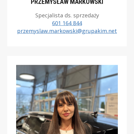
PRZEMYSŁAW MARKOWSKI
Specjalista ds. sprzedaży
601 164 844
przemyslaw.markowski@grupakim.net